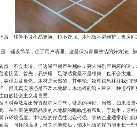
掉落，修补不良不易更换。也不舒服。木地板不易维护，当房间
点是，铺设简单，便于用户清理。这是保持家里整洁的好方法。
砖点，不会太冷。但边缘容易产生翘曲，穷人特别容易坏的话，
普遍接受。首先，易护理，足部感觉是不是很爽，也不会太难。
，美观以及自然。木材是天然的，其年轮、纹理信息往往我们能
样，但其真实感还是不及木地板，木地板能给人带来一种进行回
生自然社会主义者喜爱。
然木材会散发出芳香酊称为香气，健康的神经。当然，如果质量不
此，在卧室使用高品质的木地板的睡眠也有帮助。于是乎，原料
调节环境温度。木地板的保温性比瓷砖强。瓷砖企业通常我们能
而言，同样的温度，当关闭地暖后，铺木地板的屋内能更长一些