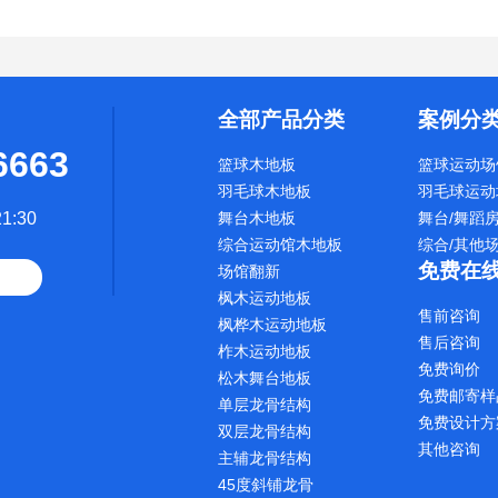
全部产品分类
案例分
6663
篮球木地板
篮球运动场
羽毛球木地板
羽毛球运动
1:30
舞台木地板
舞台/舞蹈
综合运动馆木地板
综合/其他
免费在
场馆翻新
枫木运动地板
售前咨询
枫桦木运动地板
售后咨询
柞木运动地板
免费询价
松木舞台地板
免费邮寄样
单层龙骨结构
免费设计方
双层龙骨结构
其他咨询
主辅龙骨结构
45度斜铺龙骨