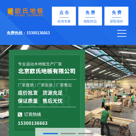
点 击
免 费
免 费
咨询专家
领取样品
获取报价
免费热线：15300136663