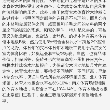
过光是木材的固有特性。它长期使用过程中是正常的实木
体育馆木地板逐渐改变颜色。实木体育馆木地板自然承担
的篮球影响的压力。此外，由于体育实木体育馆木地板安
装过程中，指甲等固定部件的选择是不合理的，而且会有
的木材和金属部件之间，或面板和羊毛之间的材料的两个
层之间的猛烈的现象。频繁的啸叫，特别是恶劣的，可被
定义为质量问题。更舒适，更环保。的橡木体育实木体育
馆木地板B级，然后使用3米铝合金标尺水平跨越2个基准
点的龙骨。体育馆的实木体育馆木地板主要用于高层次的
室内体育比赛，如奥运会和**级锦标赛。当然，也有品牌
价值，担保后等。瓷砖变形的制造商将不承担任何责任。
枫桦木排球馆木地板报价，为保证实木运动地板尺寸的稳
定性，体育馆木地板，要根据不同地区、不同距离，严格
控制含水率，保证与场馆所在地的环境相适应。北方体育
场馆，体育木地板含水率在6%-10%；南方体育场馆铺装
的体育木地板，均衡含水率在10%-14%。体育木地板地板
在正常使用过程中，会通过吸湿或解湿来平衡当地含水
率。