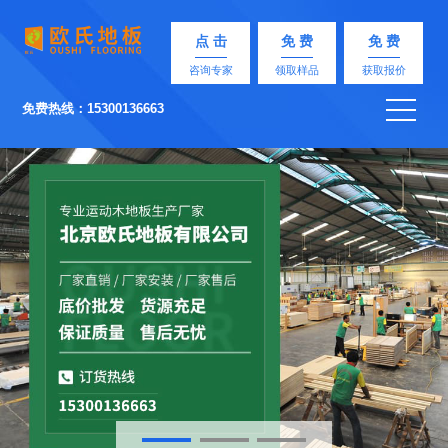
点 击
免 费
免 费
咨询专家
领取样品
获取报价
免费热线：15300136663