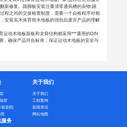
翻新修复。踢脚板安装注重清零通风槽的杂物;踢
成过程之间的交接检查制度，需要一个自检程序对相
品，安装实木体育馆木地板的强劲后废弃产品的理解
动木地板面板和龙骨结构都采用***通用的DIN
测，确保产品符合标准，保证运动木地板的安全与
类
关于我们
馆
关于我们
场馆
工程案例
房/影剧院
新闻资讯
场馆
网站地图
线服务