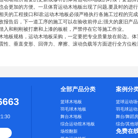
也会更加的方便。一旦体育运动木地板出现了问题,要及时的进行
相关的工程接口和谐;运动木地板必须严格执行各施工过程的完
收报告后，下一道工序的施工可以在验收前停止;强大的废旧产
踏入和刚刚被打磨和上漆的板桩，严禁停在它等施工作业。
木地板规格，运动木地板采购，一定要把专业质量放在前边。体育运
震性、垂直变形、回弹力、摩擦、滚动负载等方面进行全方位检
全部产品分类
案例分
6663
篮球木地板
篮球运动场
羽毛球木地板
羽毛球运动
1:30
舞台木地板
舞台/舞蹈
综合运动馆木地板
综合/其他
免费在
场馆翻新