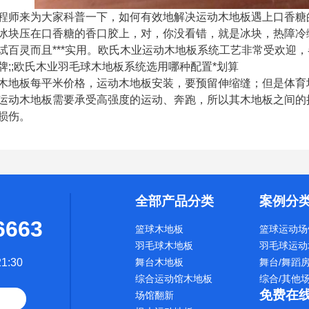
程师来为大家科普一下，如何有效地解决运动木地板遇上口香糖
冰块压在口香糖的香口胶上，对，你没看错，就是冰块，热障冷
试百灵而且***实用。欧氏木业运动木地板系统工艺非常受欢迎
牌;;欧氏木业羽毛球木地板系统选用哪种配置*划算
木地板每平米价格，运动木地板安装，要预留伸缩缝；但是体育
运动木地板需要承受高强度的运动、奔跑，所以其木地板之间的
损伤。
全部产品分类
案例分
6663
篮球木地板
篮球运动场
羽毛球木地板
羽毛球运动
1:30
舞台木地板
舞台/舞蹈
综合运动馆木地板
综合/其他
免费在
场馆翻新