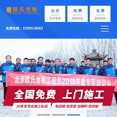
点 击
免 费
免 费
咨询专家
领取样品
获取报价
免费热线：15300136663