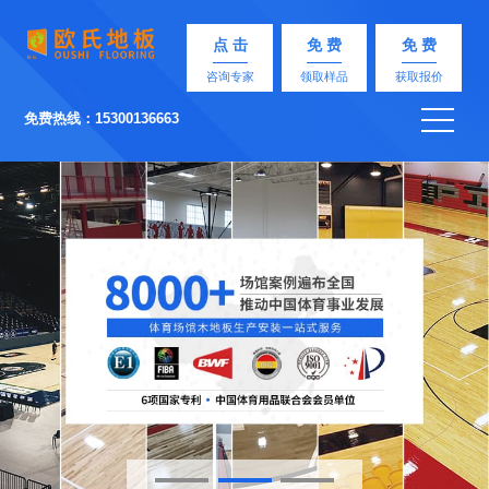
点 击
免 费
免 费
咨询专家
领取样品
获取报价
免费热线：15300136663