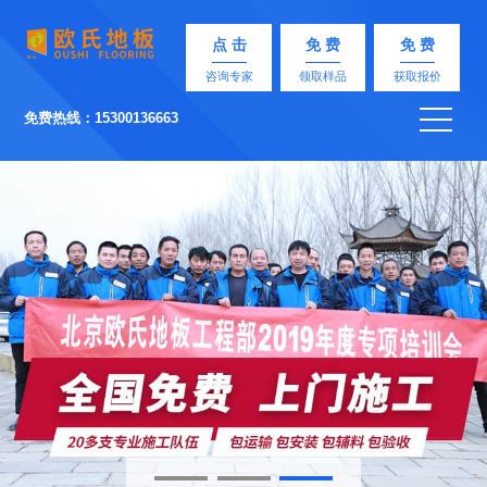
点 击
免 费
免 费
咨询专家
领取样品
获取报价
免费热线：15300136663